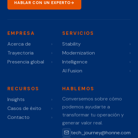
HABLAR CON UN EXPERTO
→
EMPRESA
SERVICIOS
Acerca de
›
Stability
›
Trayectoria
›
Modernization
›
Presencia global
›
Intelligence
›
AI Fusion
›
RECURSOS
HABLEMOS
Conversemos sobre cómo
Insights
›
podemos ayudarte a
Casos de éxito
›
transformar tu operación y
Contacto
›
generar valor real.
tech_journey@honne.com